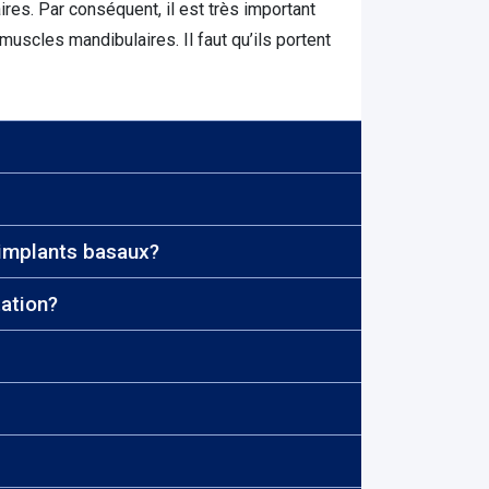
es. Par conséquent, il est très important
uscles mandibulaires. Il faut qu’ils portent
s implants basaux?
mpêchera-t- il mon implantation?