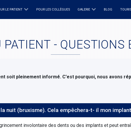
UR LE PATIENT
POUR LES COLLÈGUES
GALERIE
BLOG
TOURI
 PATIENT - QUESTIONS
ent soit pleinement informé. C'est pourquoi, nous avons rép
Je souffre de grincements de dents la nuit (bruxisme). Cela e
 grincement involontaire des dents ou des implants et peut entra